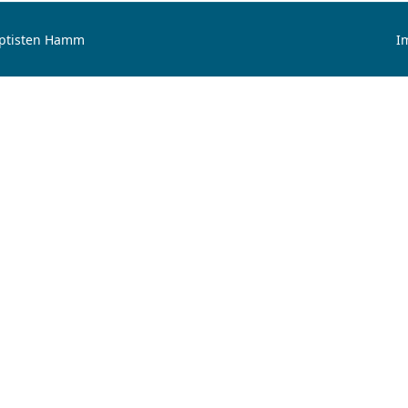
aptisten Hamm
I