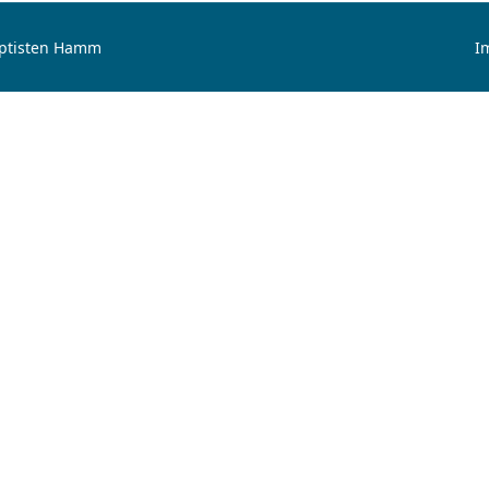
aptisten Hamm
I