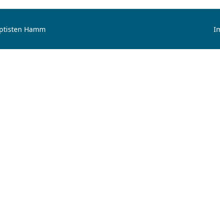
aptisten Hamm
I