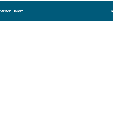
aptisten Hamm
I