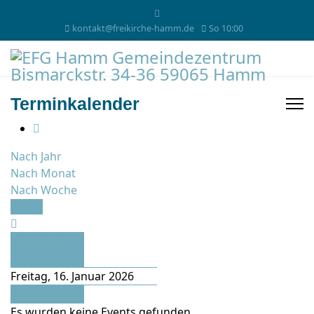
kontakt@freikirche-hamm.de
So 10:00
Terminkalender
Nach Jahr
Nach Monat
Nach Woche
Heute
Vorheriger
Tag
Freitag, 16. Januar 2026
Folgetag
Es wurden keine Events gefunden