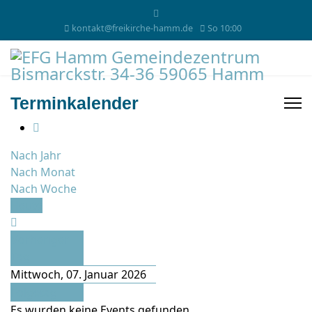
kontakt@freikirche-hamm.de
So 10:00
Terminkalender
Nach Jahr
Nach Monat
Nach Woche
Heute
Vorheriger
Tag
Mittwoch, 07. Januar 2026
Folgetag
Es wurden keine Events gefunden