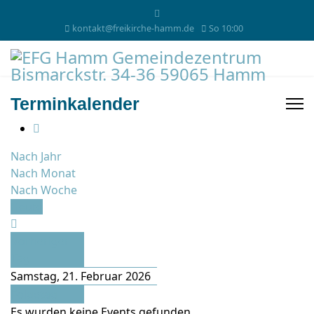
kontakt@freikirche-hamm.de
So 10:00
Terminkalender
Nach Jahr
Nach Monat
Nach Woche
Heute
Vorheriger
Tag
Samstag, 21. Februar 2026
Folgetag
Es wurden keine Events gefunden