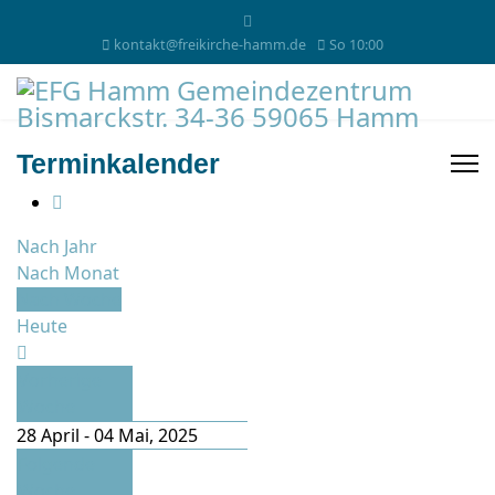
kontakt@freikirche-hamm.de
So 10:00
Terminkalender
Nach Jahr
Nach Monat
Nach Woche
Heute
Vorherige
Woche
28 April - 04 Mai, 2025
Folgende
Woche