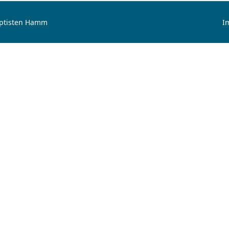
aptisten Hamm
I