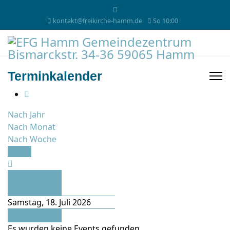
kontakt@freikirche-hamm.de
So 10:00
Terminkalender
Nach Jahr
Nach Monat
Nach Woche
Heute
Vorheriger
Tag
Samstag, 18. Juli 2026
Folgetag
Es wurden keine Events gefunden