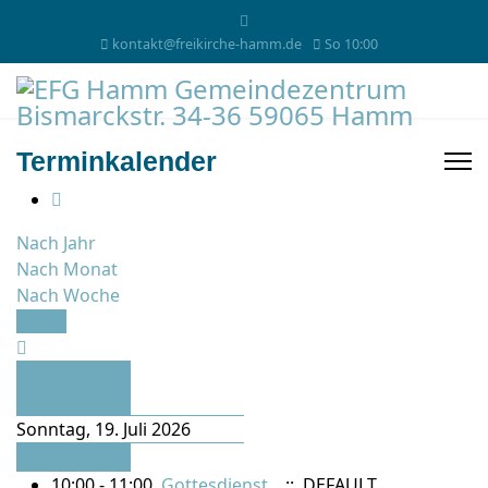
kontakt@freikirche-hamm.de
So 10:00
Terminkalender
Nach Jahr
Nach Monat
Nach Woche
Heute
Vorheriger
Tag
Sonntag, 19. Juli 2026
Folgetag
10:00 - 11:00
Gottesdienst
:: DEFAULT