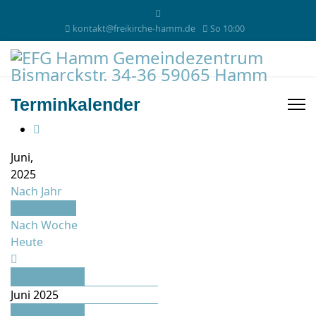
kontakt@freikirche-hamm.de
So 10:00
Terminkalender
Juni,
2025
Nach Jahr
Nach Monat
Nach Woche
Heute
Mai
Juni 2025
Juli