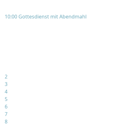
10:00 Gottesdienst mit Abendmahl
2
3
4
5
6
7
8